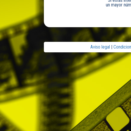
Si estás int
un mayor núme
Aviso legal
|
Condicio